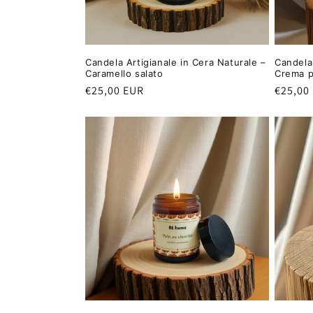
Candela Artigianale in Cera Naturale –
Candela 
Caramello salato
Crema p
Prezzo
€25,00 EUR
Prezzo
€25,00
di
di
listino
listino