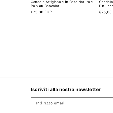
Candela Artigianale in Cera Naturale –
Candela 
Pain au Chocolat
Pini Inn
Prezzo
€25,00 EUR
Prezzo
€25,00
di
di
listino
listino
Iscriviti alla nostra newsletter
Indirizzo email