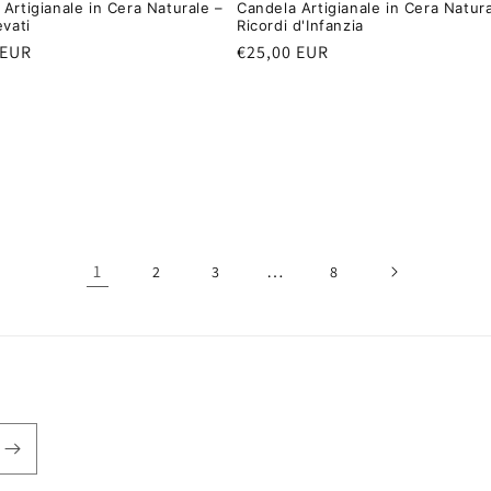
Artigianale in Cera Naturale –
Candela Artigianale in Cera Natura
evati
Ricordi d'Infanzia
 EUR
Prezzo
€25,00 EUR
di
listino
1
…
2
3
8