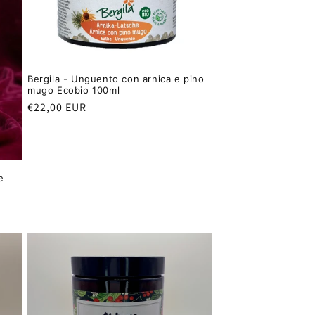
Bergila - Unguento con arnica e pino
mugo Ecobio 100ml
Prezzo
€22,00 EUR
di
listino
e