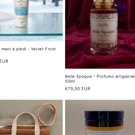
 mani e piedi - Velvet Frost
 EUR
Belle Epoque - Profumo artigianal
50ml
Prezzo
€79,00 EUR
di
listino