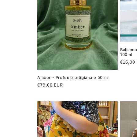
i
o
n
Balsamo
100ml
e
Prezzo
€16,00
di
:
listino
Amber - Profumo artigianale 50 ml
Prezzo
€79,00 EUR
di
listino