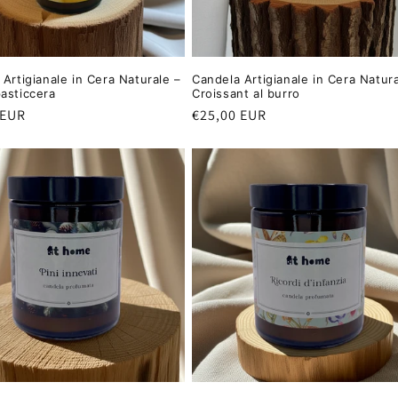
Artigianale in Cera Naturale –
Candela Artigianale in Cera Natura
asticcera
Croissant al burro
 EUR
Prezzo
€25,00 EUR
di
listino