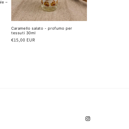
le –
Caramello salato - profumo per
tessuti 30ml
Prezzo
€15,00 EUR
di
listino
Instagram