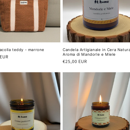
racolla teddy - marrone
Candela Artigianale in Cera Natura
Aroma di Mandorle e Miele
 EUR
Prezzo
€25,00 EUR
di
listino