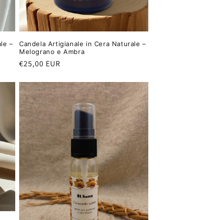
le –
Candela Artigianale in Cera Naturale –
Melograno e Ambra
Prezzo
€25,00 EUR
di
listino