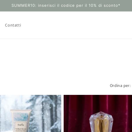
SUMMER10: inserisci il codice per il 10% di sconto*
Contatti
Ordina per: