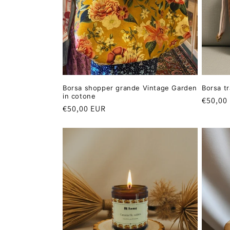
Borsa shopper grande Vintage Garden
Borsa t
in cotone
Prezzo
€50,00
Prezzo
€50,00 EUR
di
di
listino
listino