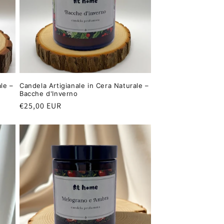
le –
Candela Artigianale in Cera Naturale –
Bacche d'Inverno
Prezzo
€25,00 EUR
di
listino